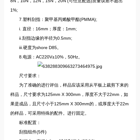
8N，10N，12N，15N，20N (可任意配选)质量误差不超出
1%;
7.塑料刮指：聚甲基丙烯酸甲酯(PMMA);
i. 直径：16mm；厚度：1mm;
ii.刮指边缘的半径为0.5mm;
iii.硬度为shore D85。
8.电源：AC220V±10%，50Hz。
尺寸要求：
为了准确的进行评估，样品应该采用从平板上裁剪下来的
样品，尺寸要求为125mm X 300mm，厚度不大于22mm，如
果是成品，且尺寸小于125mm X 300mm的，或厚度大于22m
的样品，可采用特殊的配件。进行固定。
标准配置：
刮指组件(5件)