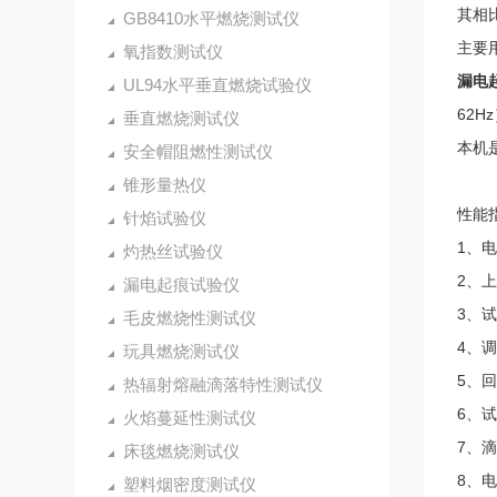
其相比
GB8410水平燃烧测试仪
主要
氧指数测试仪
漏电
UL94水平垂直燃烧试验仪
62
垂直燃烧测试仪
本机是
安全帽阻燃性测试仪
锥形量热仪
性能
针焰试验仪
1、
灼热丝试验仪
2、上
漏电起痕试验仪
3、试
毛皮燃烧性测试仪
4、调
玩具燃烧测试仪
5、
热辐射熔融滴落特性测试仪
6、
火焰蔓延性测试仪
7、滴
床毯燃烧测试仪
8、
塑料烟密度测试仪