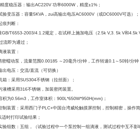
精度稳压器：输出AC220V 功率6000W，精度±1%；
试验变压器：容量5KVA，zui高输出电压AC6000V（或DC6000V可选）；
、起痕判断：
GB/T6553-2003/4.1.2规定，在试样上施加电压（2.5k V,3. 5k 
不过流即为通过；
、滴液装置：
密蠕动泵，流量范围0.00185 ～20毫升/分钟，工作转速0.1～50转/分钟
、输出电压：交流/直流（可切换）
机箱：采用SUS304不锈钢（拉丝面）；
、污液槽采用316不锈钢，加装密闭装置。
容积为0.56m3，工作室体积：900L*650W*950H(mm)；
、控制装置：采用西门子PLC+中国台湾威纶触摸屏控制，控制精密，操
以适时打印试验结果；
、实验组数：五组，（试验过程中一个泵控制一组滴液，测试过程中互不影