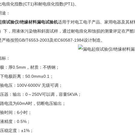
电痕化指数(CT1)和耐电痕化指数(PT1)。
用途：
起痕试验仪/绝缘材料漏电试验机
适用于对电工电子产品、家用电器及其材料
Hz）下，用液体污染物和斜面试样，通过耐电痕化和蚀损的测量评定在严
严格按照GB/T6553-2003及IEC60587-1984设计制造。
指标：
电极：厚0.5mm，材质：不锈钢；
下电极距离：50.0mm±0.1；
验电压：100V-6000V 无级可调；
压器：输出：0～250V可以调，容量5KVA；
回路电流为60mA时，切断电压输出；
试验时间：6小时；
液精度：0.5%；
电压稳定度：±1%；