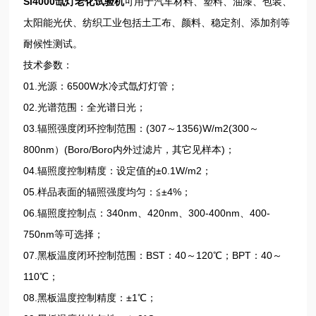
Si4000氙灯老化试验机
可用于汽车材料、塑料、油漆、包装、
太阳能光伏、纺织工业包括土工布、颜料、稳定剂、添加剂等
耐候性测试。
技术参数：
01.光源：6500W水冷式氙灯灯管；
02.光谱范围：全光谱日光；
03.辐照强度闭环控制范围：(307～1356)W/m2(300～
800nm）(Boro/Boro内外过滤片，其它见样本)；
04.辐照度控制精度：设定值的±0.1W/m2；
05.样品表面的辐照强度均匀：≦±4%；
06.辐照度控制点：340nm、420nm、300-400nm、400-
750nm等可选择；
07.黑板温度闭环控制范围：BST：40～120℃；BPT：40～
110℃；
08.黑板温度控制精度：±1℃；