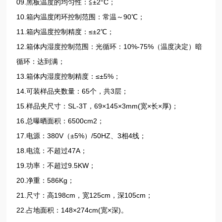
09.黑板温度的均匀性：≦±2°C；
10.箱内温度闭环控制范围：常温～90℃；
11.箱内温度控制精度：≤±2℃；
12.箱体内湿度控制范围：光循环：10%-75%（温度决定）暗
循环：达到满；
13.箱体内湿度控制精度：≤±5%；
14.可装样品夹数量：65个，共3层；
15.样品夹尺寸：SL-3T，69×145×3mm(宽×长×厚)；
16.总曝晒面积：6500cm2；
17.电源：380V（±5%）/50HZ、3相4线；
18.电流：不超过47A；
19.功率：不超过9.5KW；
20.净重：586Kg；
21.尺寸：高198cm，宽125cm，深105cm；
22.占地面积：148×274cm(宽×深)。