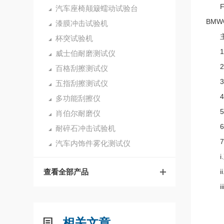
Ford
汽车座椅颠簸蠕动试验台
BMW
漆膜冲击试验机
主
杯突试验机
1.行
威士伯耐磨测试仪
2.速
百格刮擦测试仪
3.
五指刮擦测试仪
4.碳
多功能刮擦仪
5.碳
肖伯尔耐磨仪
6.九
耐碎石冲击试验机
7.
汽车内饰件雾化测试仪
i.
查看全部产品
ii
iii
相关文章