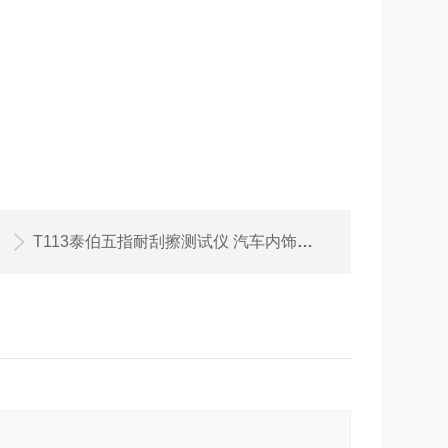
T113泰伯五指耐刮擦测试仪 汽车内饰五指刮擦仪