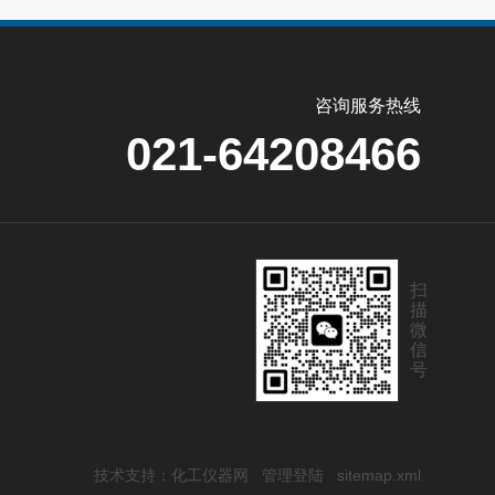
咨询服务热线
021-64208466
扫
描
微
信
号
技术支持：
化工仪器网
管理登陆
sitemap.xml