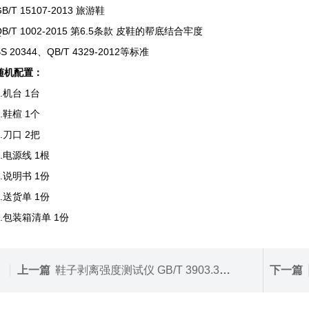
T 15107-2013 旅游鞋
T 1002-2015 第6.5条款 皮鞋的‌帮底结合牢度‌
20344、QB/T 4329-2012等标准
随机配置：
机台 1台
鞋楦 1个
刀口 2把
电源线 1根
说明书 1份
送货单 1份
包装箱清单 1份
上一篇
鞋子剥离强度测试仪 GB/T 3903.3整鞋试验
下一篇