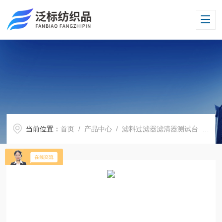
当前位置：
首页
/
产品中心
/
滤料过滤器滤清器测试台
/
过