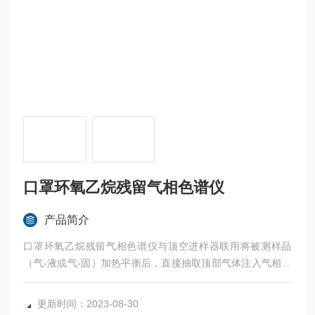
口罩环氧乙烷残留气相色谱仪
产品简介
口罩环氧乙烷残留气相色谱仪与顶空进样器联用将被测样品
（气-液或气-固）加热平衡后，直接抽取顶部气体注入气相色
谱仪，利用高灵敏度氢火焰（FID）检测器检测其残留溶剂的
组分与含量。
更新时间：2023-08-30