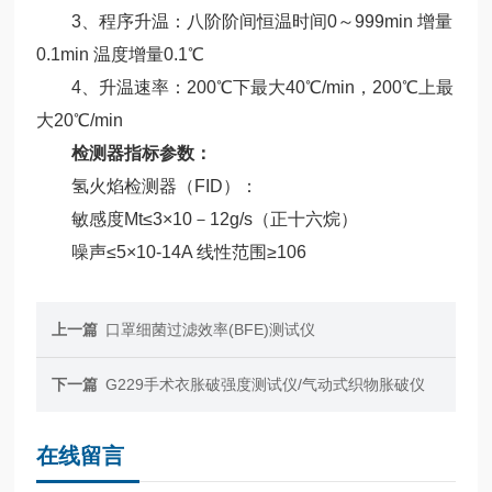
3、程序升温：八阶阶间恒温时间0～999min 增量
0.1min 温度增量0.1℃
4、升温速率：200℃下最大40℃/min，200℃上最
大20℃/min
检测器指标参数：
氢火焰检测器（FID）：
敏感度Mt≤3×10－12g/s（正十六烷）
噪声≤5×10-14A 线性范围≥106
上一篇
口罩细菌过滤效率(BFE)测试仪
下一篇
G229手术衣胀破强度测试仪/气动式织物胀破仪
在线留言