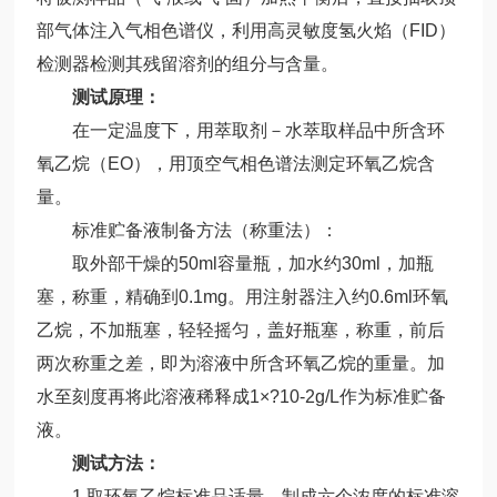
部气体注入气相色谱仪，利用高灵敏度氢火焰（FID）
检测器检测其残留溶剂的组分与含量。
测试原理：
在一定温度下，用萃取剂－水萃取样品中所含环
氧乙烷（EO），用顶空气相色谱法测定环氧乙烷含
量。
标准贮备液制备方法（称重法）：
取外部干燥的50ml容量瓶，加水约30ml，加瓶
塞，称重，精确到0.1mg。用注射器注入约0.6ml环氧
乙烷，不加瓶塞，轻轻摇匀，盖好瓶塞，称重，前后
两次称重之差，即为溶液中所含环氧乙烷的重量。加
水至刻度再将此溶液稀释成1×?10-2g/L作为标准贮备
液。
测试方法：
1.取环氧乙烷标准品适量，制成六个浓度的标准溶