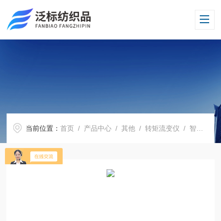
当前位置：
首页
/
产品中心
/
其他
/
转矩流变仪
/ 智能毛细管流变仪 塑料剪切速率测定仪