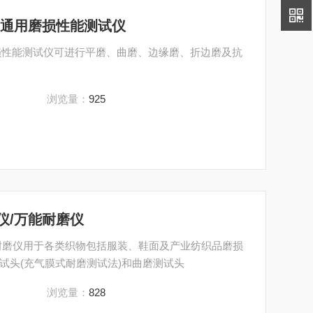
磨仪/通用磨损性能测试仪
通用磨损性能测试仪可进行平磨、曲磨、边缘磨、折边磨及抗
浏览量：
925
仪/万能耐磨仪
耐磨仪用于各类织物包括服装、鞋面及产业纺织品磨损
试头(充气膜式耐磨测试法)和曲磨测试头
浏览量：
828