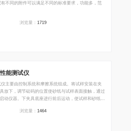
配有不同的附件可以满足不同的标准要求，功能多，范
浏览量：
1719
损性能测试仪
试仪主要由控制系统和摩擦系统组成。将试样安装在夹
具放下，调节砝码的位置使砂纸与试样表面接触，通过
启动仪器。下夹具底座进行前后运动，使试样和砂纸相
仪器停止，取下试样观察其磨损程度。适用于检测各类
浏览量：
1464
磨损性能及耐磨性 。