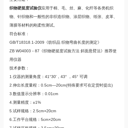
织物硬挺度试验仪
应用于棉、毛、丝、麻、化纤等各类机织
物、针织物和一般性的非织造织物、涂层织物、纸张、皮革、
薄膜等材料的刚柔性测试。
符合标准：
GB/T18318.1-2009《纺织品 织物弯曲长度的测定》
ZB W04003－87《织物硬挺度试验方法 斜面悬臂法》推荐使
用仪器
技术参数：
1.仪器的测量角度：41°30'，43° ，45° 可调
2.伸出长度量程：0.5cm—20cm(特殊要求可在定货时提出)
3.数值显示分辨率：0.01cm
4.测量精度：±1%
5.试样规格：2.5cm×20cm
6.工作平台规格：5cm×20cm
7.试样压板规格：2.5cm×20cm