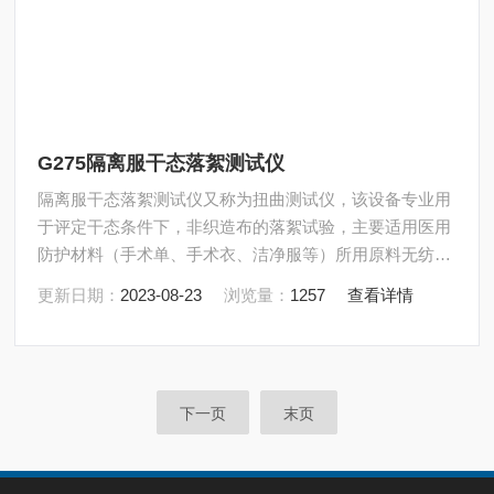
G275隔离服干态落絮测试仪
隔离服干态落絮测试仪又称为扭曲测试仪，该设备专业用
于评定干态条件下，非织造布的落絮试验，主要适用医用
防护材料（手术单、手术衣、洁净服等）所用原料无纺布
和其他纺织材料的掉毛性能评价。测试时，测试原理：样
更新日期：
2023-08-23
浏览量：
1257
查看详情
品在试验箱内经受一个扭转和压缩的综合作用。在此扭曲
过程中从试验箱中抽取空气，通过用激光尘埃粒子计数器
对空气中的微粒计数并分类来评价试验结果。
下一页
末页