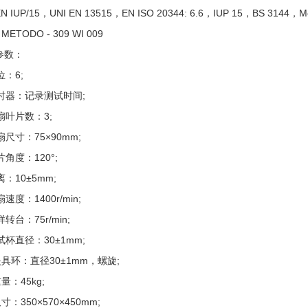
EN IUP/15，UNI EN 13515，EN ISO 20344: 6.6，IUP 15，BS 3144，
METODO - 309 WI 009
参数：
位：6;
计时器：记录测试时间;
风扇叶片数：3;
风扇尺寸：75×90mm;
叶片角度：120°;
距离：10±5mm;
扇速度：1400r/min;
样转台：75r/min;
测试杯直径：30±1mm;
 夹具环：直径30±1mm，螺旋;
重量：45kg;
尺寸：350×570×450mm;