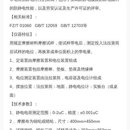
的防静电性能，以及劳安认证及生产许可证的评审。
【相关标准】：
FZ/T 01060 GB/T 12059 GB/T 12703等
【仪器特征】：
用规定摩擦材料摩擦试样，使试样带电后，测定投入法拉第筒
后试样的电位，再换算成单位面积上的带电量。
1、定装置由摩擦装置和电位装置组成
2、摩擦装置包括摩擦棒、垫板、垫座及绝缘棒
3、电位测定装置由法拉第筒，电容器及电位计组成
4、摆放位置：法拉第筒：地面，静电电位计：实验台（或桌
面）
【技术参数】：
1、静电电荷测定范围：0-2uC，精度：±0.001uC
2 、摩擦布为锦纶或晴纶，尺寸：400mm×450mm
3、试样按经、纬向三块，试样尺寸为：250mm×350mm