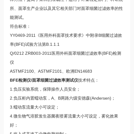
所、面罩生产企业以及其它相关部门对面罩细菌过滤效率的性
能测试。
符合标准：
YY0469-2011《医用外科面罩技术要求》中附录B细菌过滤效
率(BFE)试验方法第B.1.1.1
Q/0212 ZRB003-2011医用外科面罩细菌过滤效率(BFE)检测
仪
ASTMF2100、ASTMF2101、欧洲EN14683
BFE检测仪/面罩细菌过滤效率测试仪
技术特点：
1.负压实验系统，保障操作人员安全；
2.负压柜内置蠕动泵，A、B两路六级安德森(Andersen)；
3.蠕动泵流量大小可设定；
4.微生物气溶胶发生器菌夜喷雾流量大小可设定，雾化效果
好；
5.嵌入式高速工业微电脑控制；