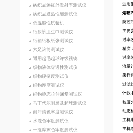
适用
纺织品远红外发射率测试仪
熔喷
纺织品遮热性能测试仪
防控
低温脆性试验机
主要
纸尿裤卫生巾测试仪
过率效
纸箱纸板纸张测试仪
精度
六足滚筒测试仪
过率效
通用起毛起球评级视镜
流量计
织物液体穿透性测试仪
采样频
织物硬挺度测试仪
过滤效
织物厚度测试仪
计数中
织物静态拉伸回复测试仪
粒度分
马丁代尔耐磨及起球测试仪
动态检
耐汗渍色牢度测试仪
主机电
水洗色牢度测试仪
主机净重
干湿摩擦色牢度测试仪