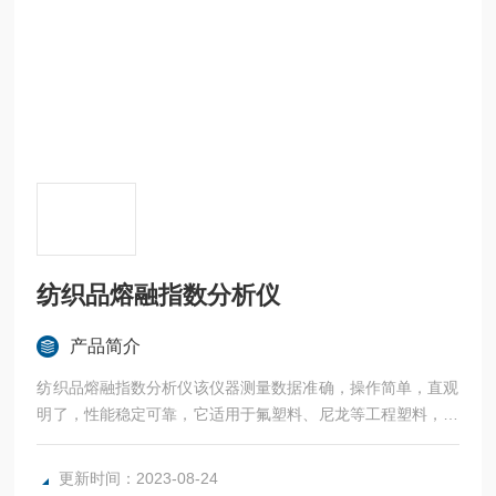
纺织品熔融指数分析仪
产品简介
纺织品熔融指数分析仪该仪器测量数据准确，操作简单，直观
明了，性能稳定可靠，它适用于氟塑料、尼龙等工程塑料，也
适用于聚乙烯（PE）、聚丙烯（PP）、聚甲醛（POM）、聚
苯乙烯（PS）ABS树脂、聚碳酸酯等熔融温度较低的塑料测
更新时间：2023-08-24
定。广泛应用于塑料生产、塑料制品、石油化工等行业及有关