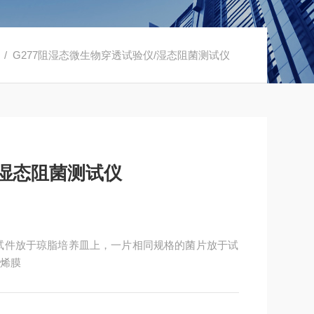
/ G277阻湿态微生物穿透试验仪/湿态阻菌测试仪
湿态阻菌测试仪
试件放于琼脂培养皿上，一片相同规格的菌片放于试
乙烯膜