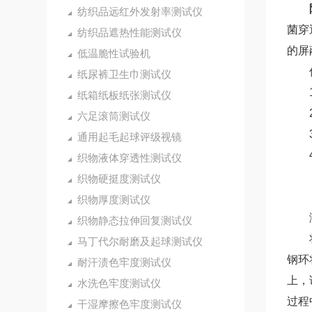
纺织品远红外发射率测试仪
菌穿
纺织品遮热性能测试仪
的屏
低温脆性试验机
优
纸尿裤卫生巾测试仪
1.
纸箱纸板纸张测试仪
2.
六足滚筒测试仪
3.
通用起毛起球评级视镜
4.
织物液体穿透性测试仪
织物硬挺度测试仪
织物厚度测试仪
测
织物静态拉伸回复测试仪
将试
马丁代尔耐磨及起球测试仪
钢环
耐汗渍色牢度测试仪
上，
水洗色牢度测试仪
过程
干湿摩擦色牢度测试仪