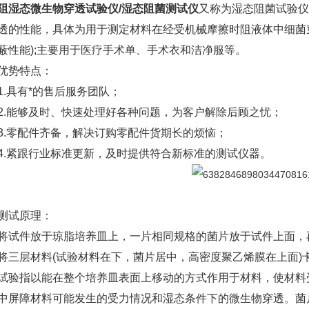
阻湿态微生物穿透试验仪/湿态阻菌测试仪
又称为湿态阻菌试验仪
透的性能，具体为用于测定材料在经受机械摩擦时阻液体中细菌
蔽性能);主要用于医疗手术单、手术衣和洁净服等。
势特点：
具有*的售后服务团队；
能够及时、快速处理好各种问题，为客户解除后顾之忧；
零配件齐备，解决订购零配件货期长的烦恼；
紧跟行业标准更新，及时提供符合新标准的测试仪器。
试原理：
件放于琼脂培养皿上，一片相同规格的菌片放于试件上面，再
将三层材料(试验材料在下，菌片居中，高密度聚乙烯膜在上面)
试验指以能在整个培养皿表面上移动的方式作用于材料，使材料
中屏障材料可能发生的受力情况和湿态条件下的微生物穿透。菌