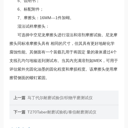
5、说明书；
6、标配附件；
7、摩擦头：16MM---1件加蝴。
湿法试样摩擦头：
可选择中空尼龙摩擦头进行湿法和溶剂摩擦试验。尼龙摩
擦头同标准摩擦头具有 相同的尺寸，但其具有更好地耐化学
腐蚀性能。其侧面有一个装载孔用于将固定 量的液体通过4个
支线孔均匀地输送到测试布。当其内充满溶剂如MEK，可用于
评估紫外光固化油墨的固化程度和摩损程度。该摩擦头使用摩
擦臂侧面的螺钉紧固。
上一篇
马丁代尔耐磨试验仪/织物平磨测试仪
下一篇
T270Taber耐磨试验机/泰伯耐磨测试仪