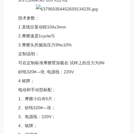
技术参数：
1.直线往复动程104±3mm
2.摩擦速度1cycle/S
3.摩擦头所施加压力9N±10%
定制说明：
可在定制标准摩擦臂加载在 试样上的压力为9N
砂纸320#—张; 电源线：220V;
4.铭牌；
电动和手动型标配：
1、摩擦小白布5片；
2、砂纸320#—张；
3、电源线：220V；
4、铭牌；