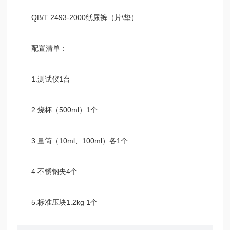
QB/T 2493-2000纸尿裤（片\垫）
配置清单：
1.测试仪1台
2.烧杯（500ml）1个
3.量筒（10ml、100ml）各1个
4.不锈钢夹4个
5.标准压块1.2kg 1个