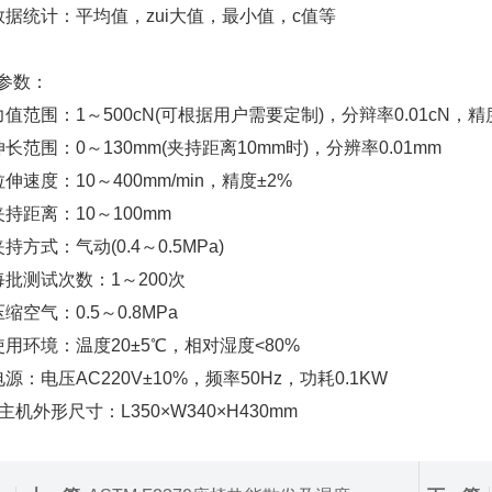
数据统计：平均值，zui大值，最小值，c值等
参数：
力值范围：1～500cN(可根据用户需要定制)，分辩率0.01cN，精
伸长范围：0～130mm(夹持距离10mm时)，分辨率0.01mm
伸速度：10～400mm/min，精度±2%
夹持距离：10～100mm
持方式：气动(0.4～0.5MPa)
每批测试次数：1～200次
缩空气：0.5～0.8MPa
使用环境：温度20±5℃，相对湿度<80%
电源：电压AC220V±10%，频率50Hz，功耗0.1KW
主机外形尺寸：L350×W340×H430mm